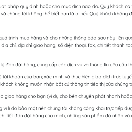
 luật pháp quy định hoặc cho mục đích nào đó. Quý khách có
 và chúng tôi không thể biết bạn là ai nếu Quý khách không 
cho quá trình mua hàng và cho những thông báo sau này liên
, địa chỉ, địa chỉ giao hàng, số điện thoại, fax, chi tiết thanh 
 lý đơn đặt hàng, cung cấp các dịch vụ và thông tin yêu cầu 
ý tài khoản của bạn; xác minh và thực hiện giao dịch trực tu
hách không muốn nhận bất cứ thông tin tiếp thị của chúng tôi t
ể họ giao hàng cho bạn (ví dụ cho bên chuyển phát nhanh hoặ
g vì lí do bảo mật nên chúng tôi không công khai trực tiếp đư
 chi tiết đơn đặt hàng của mình, những sản phẩm đã nhận và 