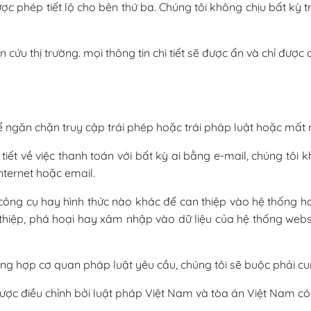
c phép tiết lộ cho bên thứ ba. Chúng tôi không chịu bất kỳ
n cứu thị trường. mọi thông tin chi tiết sẽ được ẩn và chỉ đượ
để ngăn chặn truy cập trái phép hoặc trái pháp luật hoặc mất m
tiết về việc thanh toán với bất kỳ ai bằng e-mail, chúng tô
nternet hoặc email.
công cụ hay hình thức nào khác để can thiệp vào hệ thống ha
iệp, phá hoại hay xâm nhập vào dữ liệu của hệ thống websit
ờng hợp cơ quan pháp luật yêu cầu, chúng tôi sẽ buộc phải c
được điều chỉnh bởi luật pháp Việt Nam và tòa án Việt Nam c