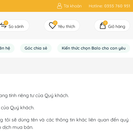
Tài khoản
Hotline:
0355 760 951
0
0
0
So sánh
Yêu thích
Giỏ hàng
iên hệ
Góc chia sẻ
Kiến thức chọn Balo cho con yêu
ng tính riêng tư của Quý khách.
n của Quý khách.
g tôi sẽ dùng tên và các thông tin khác liên quan đến quý
ao dịch mua bán.