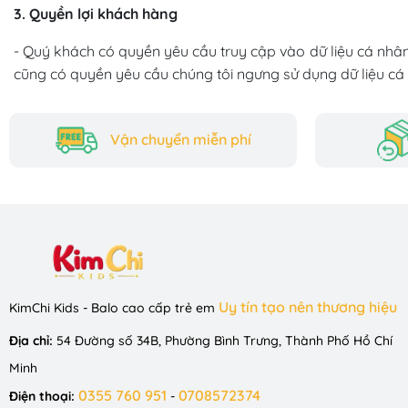
3. Quyền lợi khách hàng
- Quý khách có quyền yêu cầu truy cập vào dữ liệu cá nhân
cũng có quyền yêu cầu chúng tôi ngưng sử dụng dữ liệu cá 
Vận chuyển miễn phí
Uy tín tạo nên thương hiệu
KimChi Kids - Balo cao cấp trẻ em
Địa chỉ:
54 Đường số 34B, Phường Bình Trưng, Thành Phố Hồ Chí
Minh
0355 760 951
0708572374
Điện thoại:
-