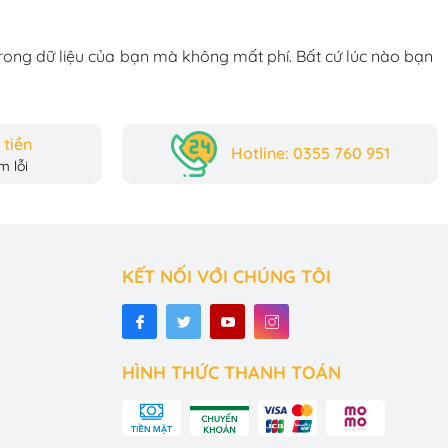
trong dữ liệu của bạn mà không mất phí. Bất cứ lúc nào bạn
tiền
Hotline: 0355 760 951
 lỗi
KẾT NỐI VỚI CHÚNG TÔI
HÌNH THỨC THANH TOÁN