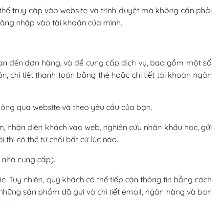
 thể truy cập vào website và trình duyệt mà không cần phải
đăng nhập vào tài khoản của mình.
 quan đến đơn hàng, và để cung cấp dịch vụ, bao gồm một số
toán, chi tiết thanh toán bằng thẻ hoặc chi tiết tài khoản ngân
thông qua website và theo yêu cầu của bạn.
yến, nhận diện khách vào web, nghiên cứu nhân khẩu học, gửi
hì có thể từ chối bất cứ lúc nào.
c nhà cung cấp).
ợc. Tuy nhiên, quý khách có thể tiếp cận thông tin bằng cách
những sản phẩm đã gửi và chi tiết email, ngân hàng và bản