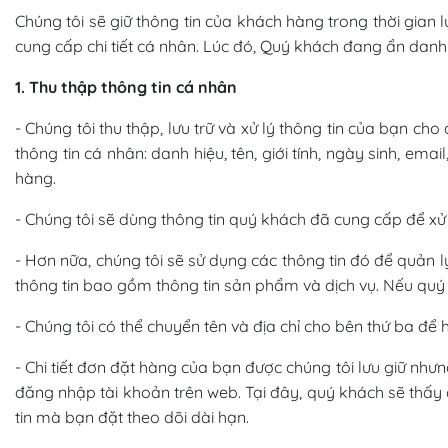
Chúng tôi sẽ giữ thông tin của khách hàng trong thời gian
cung cấp chi tiết cá nhân. Lúc đó, Quý khách đang ẩn danh
1. Thu thập thông tin cá nhân
- Chúng tôi thu thập, lưu trữ và xử lý thông tin của bạn 
thông tin cá nhân: danh hiệu, tên, giới tính, ngày sinh, email
hàng.
- Chúng tôi sẽ dùng thông tin quý khách đã cung cấp để xử
- Hơn nữa, chúng tôi sẽ sử dụng các thông tin đó để quản l
thông tin bao gồm thông tin sản phẩm và dịch vụ. Nếu quý k
- Chúng tôi có thể chuyển tên và địa chỉ cho bên thứ ba đ
- Chi tiết đơn đặt hàng của bạn được chúng tôi lưu giữ nhưn
đăng nhập tài khoản trên web. Tại đây, quý khách sẽ thấy
tin mà bạn đặt theo dõi dài hạn.