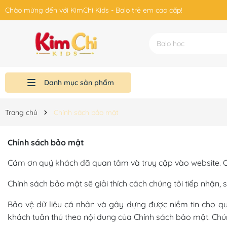
Chào mừng đến với KimChi Kids - Balo trẻ em cao cấp!
Danh mục sản phẩm
Kiến thức chọn Balo cho con yêu
Góc chia sẻ
Liên hệ
Sản phẩm
Giới thiệu
Trang chủ
Trang chủ
Chính sách bảo mật
Chính sách bảo mật
Cám ơn quý khách đã quan tâm và truy cập vào website. Ch
Chính sách bảo mật sẽ giải thích cách chúng tôi tiếp nhận, 
Bảo vệ dữ liệu cá nhân và gây dựng được niềm tin cho quý
khách tuân thủ theo nội dung của Chính sách bảo mật. Chúng