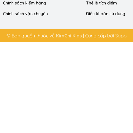
Chính sách kiểm hàng
Thể lệ tích điểm
Chính sách vận chuyển
Điều khoản sử dụng
© Bản quyền thuộc về
KimChi Kids
|
Cung cấp bởi
Sapo