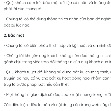
- Quý khách cam kết bảo mật dữ liệu cá nhân và không đượ
phải lỗi của chúng tôi.
- Chúng tôi có thể dùng thông tin cá nhân của bạn để nghiê
bất cứ lúc nào.
2. Bảo mật
- Chúng tôi có biện pháp thích hợp về kỹ thuật và an ninh 
- Chúng tôi khuyên quý khách không nên đưa thông tin chi 
gánh chịu trong việc trao đổi thông tin của quý khách qua i
- Quý khách tuyệt đối không sử dụng bất kỳ chương trình, 
truyền bá hay cổ vũ cho bất kỳ hoạt động nào nhằm can th
truy tố trước pháp luật nếu cần thiết.
- Mọi thông tin giao dịch sẽ được bảo mật nhưng trong trư
Các điều kiện, điều khoản và nội dung của trang web này 