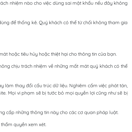
 trách nhiệm nào cho việc dùng sai mật khẩu nếu đây không
c dùng để thống kê. Quý khách có thể từ chối không tham gia
át hoặc tiêu hủy hoặc thiệt hại cho thông tin của bạn.
i không chịu trách nhiệm về những mất mát quý khách có thể
y làm thay đổi cấu trúc dữ liệu. Nghiêm cấm việc phát tán,
e. Mọi vi phạm sẽ bị tước bỏ mọi quyền lợi cũng như sẽ bị
ung cấp những thông tin này cho các cơ quan pháp luật.
ó thẩm quyền xem xét.