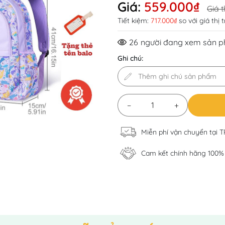
Giá:
559.000₫
Giá t
Tiết kiệm:
717.000₫
so với giá thị 
26
người đang xem sản 
Ghi chú:
−
+
Miễn phí vận chuyển tại 
Cam kết chính hãng 100%