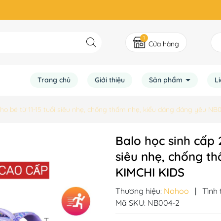
1
Cửa hàng
Trang chủ
Giới thiệu
Sản phẩm
L
cho bé từ 11-15 tuổi siêu nhẹ, chống thấm nhẹ, kiểu dáng đáng yêu N
Balo học sinh cấp 
siêu nhẹ, chống t
KIMCHI KIDS
Thương hiệu:
Nohoo
|
Tình 
Mã SKU:
NB004-2