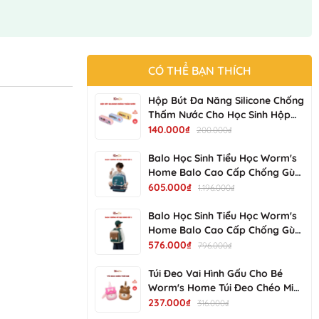
CÓ THỂ BẠN THÍCH
Hộp Bút Đa Năng Silicone Chống
Thấm Nước Cho Học Sinh Hộp
Bút Bền Đẹp, Dễ Vệ Sinh NV-
140.000₫
200.000₫
25017-01 KIMCHI KIDS
Balo Học Sinh Tiểu Học Worm's
Home Balo Cao Cấp Chống Gù
Balo Cho Bé Siêu Nhẹ Chống
605.000₫
1.196.000₫
Nước Nhiều Ngăn - KimChi Kids -
S34202
Balo Học Sinh Tiểu Học Worm's
Home Balo Cao Cấp Chống Gù
Balo Cho Bé Siêu Nhẹ Chống
576.000₫
796.000₫
Nước Nhiều Ngăn - KimChi Kids -
S00502
Túi Đeo Vai Hình Gấu Cho Bé
Worm's Home Túi Đeo Chéo Mini
Dễ Thương, Gọn Nhẹ, Tiện Mang
237.000₫
316.000₫
Đi Chơi R137