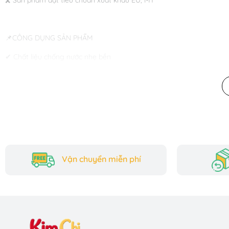
📌CÔNG DỤNG SẢN PHẨM
✔ Chất liệu chống nước nhẹ bền
Giúp bảo vệ sách vở khi gặp mưa nhẹ, dễ vệ sinh.
✔ Thiết kế nhiều ngăn tiện lợi
Đựng được sách giáo khoa, vở, hộp bút, bình nước gọn gàng.
✔ Quai đeo êm vai, chống đau lưng
Đệm vai dày giúp học sinh mang lâu không bị mỏi.
Vận chuyển miễn phí
✔ Dung tích lớn – đựng được nhiều sách vở
✔ Thiết kế thời trang, năng động
Phù hợp cho học sinh cấp 2 từ lớp 6 đến lớp 9.