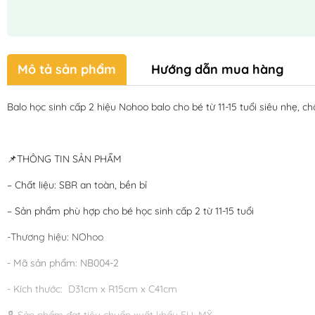
Mô tả sản phẩm
Hướng dẫn mua hàng
Balo học sinh cấp 2 hiệu Nohoo balo cho bé từ 11-15 tuổi siêu nhẹ
📌THÔNG TIN SẢN PHẨM
– Chất liệu: SBR an toàn, bền bỉ
– Sản phẩm phù hợp cho bé học sinh cấp 2 từ 11-15 tuổi
-Thương hiệu: NOhoo
- Mã sản phẩm: NB004-2
- Kích thước: D31cm x R15cm x C41cm
🎗️ Sản phẩm đạt tiêu chuẩn xuất khẩu EU, MỸ