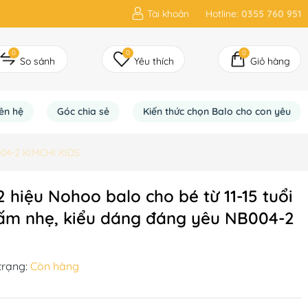
Tài khoản
Hotline:
0355 760 951
0
0
0
So sánh
Yêu thích
Giỏ hàng
iên hệ
Góc chia sẻ
Kiến thức chọn Balo cho con yêu
B004-2 KIMCHI KIDS
2 hiệu Nohoo balo cho bé từ 11-15 tuổi
hấm nhẹ, kiểu dáng đáng yêu NB004-2
trạng:
Còn hàng