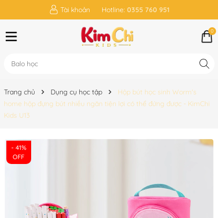
Tài khoản
Hotline:
0355 760 951
0
Trang chủ
Dụng cụ học tập
Hộp bút học sinh Worm's
home hộp đựng bút nhiều ngăn tiện lợi có thể đứng được - KimChi
Kids U13
- 41%
OFF