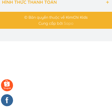
HÌNH THỨC THANH TOÁN
© Bản quyền thuộc về
KimChi Kids
Cung cấp bởi
Sapo