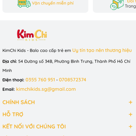
Đổi 
Vận chuyển miễn phí
Trong
Uy tín tạo nên thương hiệu
KimChi Kids - Balo cao cấp trẻ em
Địa chỉ:
54 Đường số 34B, Phường Bình Trưng, Thành Phố Hồ Chí
Minh
0355 760 951
0708572374
Điện thoại:
-
kimchikids.sg@gmail.com
Email:
CHÍNH SÁCH
HỖ TRỢ
KẾT NỐI VỚI CHÚNG TÔI