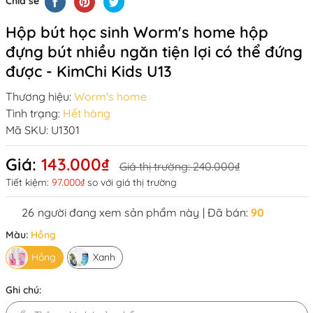
Chia sẻ
Hộp bút học sinh Worm's home hộp
đựng bút nhiều ngăn tiện lợi có thể đứng
được - KimChi Kids U13
Thương hiệu:
Worm's home
Tình trạng:
Hết hàng
Mã SKU:
U1301
Giá:
143.000₫
Giá thị trường:
240.000₫
Tiết kiệm:
97.000₫
so với giá thị trường
26
người đang xem sản phẩm này
| Đã bán:
90
Màu:
Hồng
Hồng
Xanh
Ghi chú: