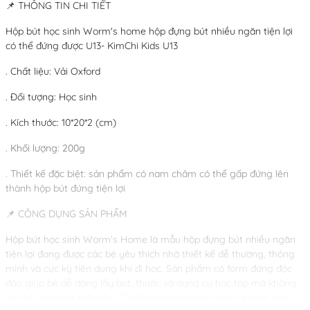
📌 THÔNG TIN CHI TIẾT
Hộp bút học sinh Worm's home hộp đựng bút nhiều ngăn tiện lợi
có thể đứng được U13- KimChi Kids U13
. Chất liệu: Vải Oxford
. Đối tượng: Học sinh
. Kích thước: 10*20*2
(cm)
. Khối lượng: 200g
. Thiết kế đặc biệt: sản phẩm có nam châm có thể gấp đứng lên
thành hộp bút đứng tiện lợi
📌 CÔNG DỤNG SẢN PHẨM
Hộp bút học sinh Worm’s Home là mẫu hộp đựng bút nhiều ngăn
tiện lợi đang được các bé yêu thích nhờ thiết kế dễ thương, thông
minh và cực kỳ tiện dụng khi đi học. Sản phẩm có form đứng độc
đáo giúp bé dễ dàng lấy bút, thước và dụng cụ học tập mà không
cần lục tìm mất thời gian. Thiết kế nhiều ngăn rộng rãi giúp sắp