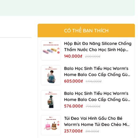
CÓ THỂ BẠN THÍCH
Hộp Bút Đa Năng Silicone Chống
Thấm Nước Cho Học Sinh Hộp
Bút Bền Đẹp, Dễ Vệ Sinh NV-
140.000₫
200.000₫
25017-01 KIMCHI KIDS
Balo Học Sinh Tiểu Học Worm's
Home Balo Cao Cấp Chống Gù
Balo Cho Bé Siêu Nhẹ Chống
605.000₫
1.196.000₫
Nước Nhiều Ngăn - KimChi Kids -
S34202
Balo Học Sinh Tiểu Học Worm's
Home Balo Cao Cấp Chống Gù
Balo Cho Bé Siêu Nhẹ Chống
576.000₫
796.000₫
Nước Nhiều Ngăn - KimChi Kids -
S00502
Túi Đeo Vai Hình Gấu Cho Bé
Worm's Home Túi Đeo Chéo Mini
Dễ Thương, Gọn Nhẹ, Tiện Mang
237.000₫
316.000₫
Đi Chơi R137