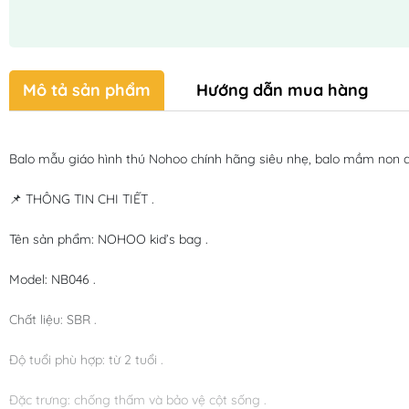
Mô tả sản phẩm
Hướng dẫn mua hàng
Balo mẫu giáo hình thú Nohoo chính hãng siêu nhẹ, balo mầm non d
📌 THÔNG TIN CHI TIẾT . 
Tên sản phẩm: NOHOO kid’s bag .
Model: NB046 . 
Chất liệu: SBR . 
Độ tuổi phù hợp: từ 2 tuổi . 
Đặc trưng: chống thấm và bảo vệ cột sống .