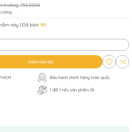
hị trường:
756.000₫
 trường
phẩm này
| Đã bán:
90
THÊM VÀO GIỎ
TP.HCM
Bảo hành chính hãng toàn quốc
1 đổi 1 nếu sản phẩm lỗi