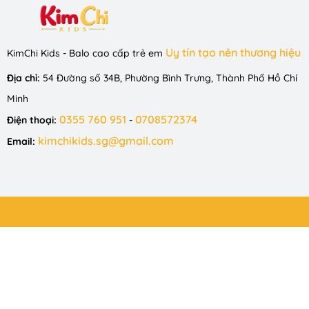
Uy tín tạo nên thương hiệu
KimChi Kids - Balo cao cấp trẻ em
Địa chỉ:
54 Đường số 34B, Phường Bình Trưng, Thành Phố Hồ Chí
Minh
0355 760 951
0708572374
Điện thoại:
-
kimchikids.sg@gmail.com
Email: