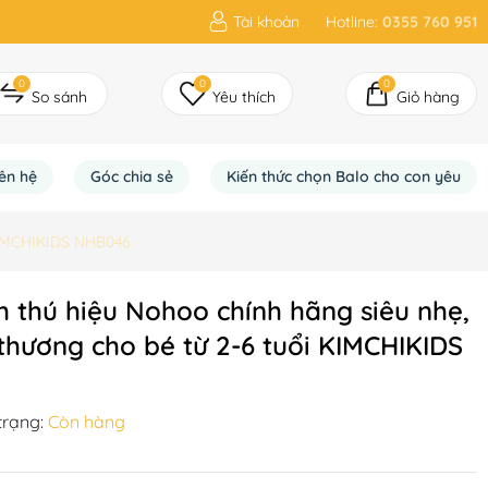
Tài khoản
Hotline:
0355 760 951
0
0
0
So sánh
Yêu thích
Giỏ hàng
iên hệ
Góc chia sẻ
Kiến thức chọn Balo cho con yêu
 KIMCHIKIDS NHB046
h thú hiệu Nohoo chính hãng siêu nhẹ,
hương cho bé từ 2-6 tuổi KIMCHIKIDS
trạng:
Còn hàng