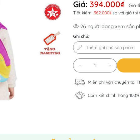
Giá:
394.000₫
Giá t
Tiết kiệm:
362.000₫
so với giá thị
26
người đang xem sản 
Ghi chú:
−
+
Miễn phí vận chuyển tại 
Cam kết chính hãng 100%