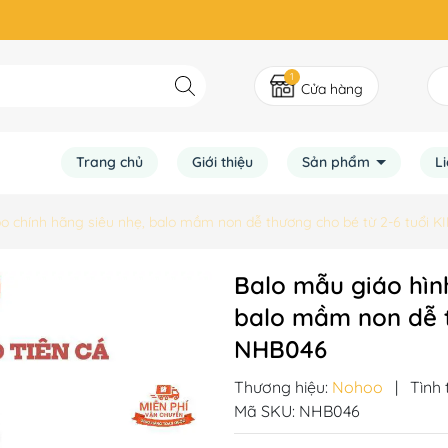
1
Cửa hàng
Trang chủ
Giới thiệu
Sản phẩm
L
oo chính hãng siêu nhẹ, balo mầm non dễ thương cho bé từ 2-6 tuổi
Balo mẫu giáo hìn
balo mầm non dễ t
NHB046
Thương hiệu:
Nohoo
|
Tình 
Mã SKU:
NHB046