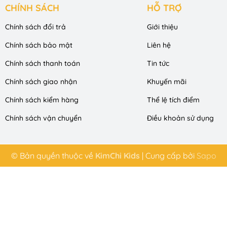
CHÍNH SÁCH
HỖ TRỢ
Chính sách đổi trả
Giới thiệu
Chính sách bảo mật
Liên hệ
Chính sách thanh toán
Tin tức
Chính sách giao nhận
Khuyến mãi
Chính sách kiểm hàng
Thể lệ tích điểm
Chính sách vận chuyển
Điều khoản sử dụng
© Bản quyền thuộc về
KimChi Kids
|
Cung cấp bởi
Sapo