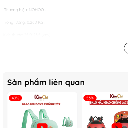
 Thương hiệu: NOHOO . 
Trọng lượng: 0.260 KG . 
Kích thước: 25*9*23.5 (cm) . 
Chứng nhận sản phẩm: CE/ROSH/FCC etc 
Sản phẩm liên quan
40%
53%