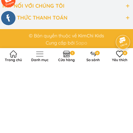
KẾT NỐI VỚI CHÚNG TÔI
HÌNH THỨC THANH TOÁN
© Bản quyền thuộc về
KimChi Kids
Cung cấp bởi
Sapo
1
0
0
Trang chủ
Danh mục
Cửa hàng
So sánh
Yêu thích