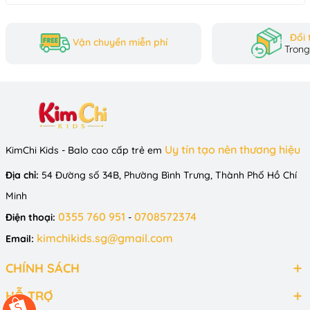
Đổi 
Vận chuyển miễn phí
Trong
Uy tín tạo nên thương hiệu
KimChi Kids - Balo cao cấp trẻ em
Địa chỉ:
54 Đường số 34B, Phường Bình Trưng, Thành Phố Hồ Chí
Minh
0355 760 951
0708572374
Điện thoại:
-
kimchikids.sg@gmail.com
Email:
CHÍNH SÁCH
HỖ TRỢ