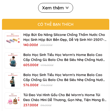
✔ Khơi dậy niềm yêu thích nấu ăn với bộ đồ chơi nấu ăn từ n
Xem thêm
Bé nhà bạn yêu thích khám phá và bắt chước những công việc
✔  Bộ đồ chơi nấu ăn bao gồm nhiều chi tiết hấp dẫn như xoo
✔ Đặc biệt, đồ chơi nhà bếp cho bé này không chỉ giúp bé g
CÓ THỂ BẠN THÍCH
Không chỉ là món đồ chơi, đồ chơi nhà bếp cho bé còn là cô
Hộp Bút Đa Năng Silicone Chống Thấm Nước Cho
✔ Với thiết kế bền đẹp, bộ đồ chơi nấu ăn này sẽ là người 
Học Sinh Hộp Bút Bền Đẹp, Dễ Vệ Sinh NV-25017-
01 KIMCHI KIDS
140.000₫
200.000₫
#dochoinhabep#bodochoinauanchobe#dochoinauan#doch
Balo Học Sinh Tiểu Học Worm's Home Balo Cao
Cấp Chống Gù Balo Cho Bé Siêu Nhẹ Chống Nước
Nhiều Ngăn - KimChi Kids -S34202
605.000₫
1.196.000₫
Balo Học Sinh Tiểu Học Worm's Home Balo Cao
Cấp Chống Gù Balo Cho Bé Siêu Nhẹ Chống Nước
Nhiều Ngăn - KimChi Kids - S00502
576.000₫
796.000₫
Túi Đeo Vai Hình Gấu Cho Bé Worm's Home Túi
Đeo Chéo Mini Dễ Thương, Gọn Nhẹ, Tiện Mang Đi
Chơi R137
237.000₫
316.000₫