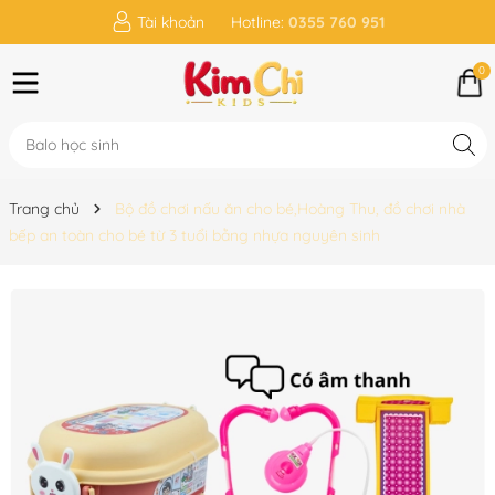
Tài khoản
Hotline:
0355 760 951
0
Trang chủ
Bộ đồ chơi nấu ăn cho bé,Hoàng Thu, đồ chơi nhà
bếp an toàn cho bé từ 3 tuổi bằng nhựa nguyên sinh