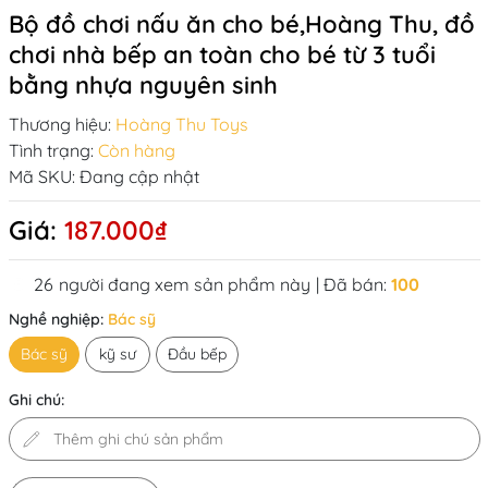
Bộ đồ chơi nấu ăn cho bé,Hoàng Thu, đồ
chơi nhà bếp an toàn cho bé từ 3 tuổi
bằng nhựa nguyên sinh
Thương hiệu:
Hoàng Thu Toys
Tình trạng:
Còn hàng
Mã SKU:
Đang cập nhật
Giá:
187.000₫
26
người đang xem sản phẩm này
| Đã bán:
100
Nghề nghiệp:
Bác sỹ
Bác sỹ
kỹ sư
Đầu bếp
Ghi chú: