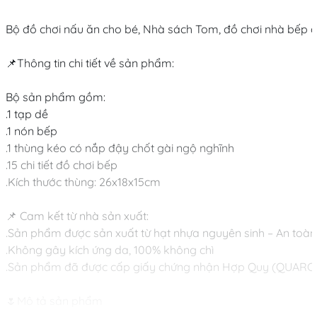
Bộ đồ chơi nấu ăn cho bé, Nhà sách Tom, đồ chơi nhà bếp an
📌Thông tin chi tiết về sản phẩm:

Bộ sản phẩm gồm:

.1 tạp dề

.1 nón bếp

.1 thùng kéo có nắp đậy chốt gài ngộ nghĩnh

.15 chi tiết đồ chơi bếp

.Kích thước thùng: 26x18x15cm

📌 Cam kết từ nhà sản xuất:

.Sản phẩm được sản xuất từ hạt nhựa nguyên sinh – An toàn 
.Không gây kích ứng da, 100% không chì

.Sản phẩm đã được cấp giấy chứng nhận Hợp Quy (QUARCE
🌷Mô tả sản phẩm
