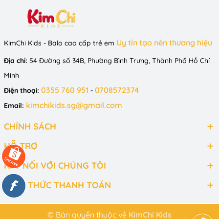
Uy tín tạo nên thương hiệu
KimChi Kids - Balo cao cấp trẻ em
Địa chỉ:
54 Đường số 34B, Phường Bình Trưng, Thành Phố Hồ Chí
Minh
0355 760 951
0708572374
Điện thoại:
-
kimchikids.sg@gmail.com
Email:
CHÍNH SÁCH
HỖ TRỢ
KẾT NỐI VỚI CHÚNG TÔI
HÌNH THỨC THANH TOÁN
© Bản quyền thuộc về
KimChi Kids