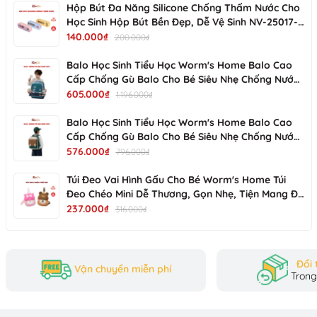
Hộp Bút Đa Năng Silicone Chống Thấm Nước Cho
Học Sinh Hộp Bút Bền Đẹp, Dễ Vệ Sinh NV-25017-
đồ chơi cho bé trai, đồ chơi, cát động lực cho bé 1kg, cát độn
01 KIMCHI KIDS
140.000₫
200.000₫
lưc, cát động lực 1kg, cát đồ chơi cho bé xúc cát, cát nặn an 
chơi cát động lực, cát động lực deli, khuôn cát động lực, cát đ
Balo Học Sinh Tiểu Học Worm's Home Balo Cao
bé, cát đồ chơi cho bé, đồ chơi cát, cát cho bé chơi, cát động 
Cấp Chống Gù Balo Cho Bé Siêu Nhẹ Chống Nước
Nhiều Ngăn - KimChi Kids -S34202
605.000₫
1.196.000₫
Balo Học Sinh Tiểu Học Worm's Home Balo Cao
https://cf.shopee.vn/file/vn-11134208-7ra0g-m6p0mrqgl9k1
Cấp Chống Gù Balo Cho Bé Siêu Nhẹ Chống Nước
https://cf.shopee.vn/file/vn-11134208-7ra0g-m6p0mrqgmo
Nhiều Ngăn - KimChi Kids - S00502
576.000₫
796.000₫
Túi Đeo Vai Hình Gấu Cho Bé Worm's Home Túi
Đeo Chéo Mini Dễ Thương, Gọn Nhẹ, Tiện Mang Đi
https://cf.shopee.vn/file/vn-11134208-7ra0g-m6p0mrqgigf5
Chơi R137
237.000₫
316.000₫
https://cf.shopee.vn/file/vn-11134208-7ra0g-m6p0mrqgifs7
https://cf.shopee.vn/file/vn-11134208-7ra0g-m6p0mru2d6e
https://cf.shopee.vn/file/vn-11134208-7ra0g-m6p0mrqgjuzl
Đổi 
Vận chuyển miễn phí
Trong