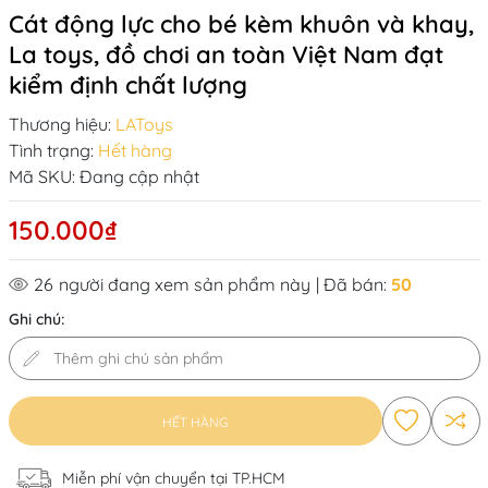
Cát động lực cho bé kèm khuôn và khay,
La toys, đồ chơi an toàn Việt Nam đạt
kiểm định chất lượng
Thương hiệu:
LAToys
Tình trạng:
Hết hàng
Mã SKU:
Đang cập nhật
150.000₫
26
người đang xem sản phẩm này
| Đã bán:
50
Ghi chú:
HẾT HÀNG
Miễn phí vận chuyển tại TP.HCM