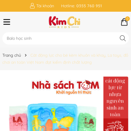
Tài khoản
Hotline:
0355 760 951
0
Trang chủ
Cát động lực cho bé kèm khuôn và khay, La toys, đồ
chơi an toàn Việt Nam đạt kiểm định chất lượng