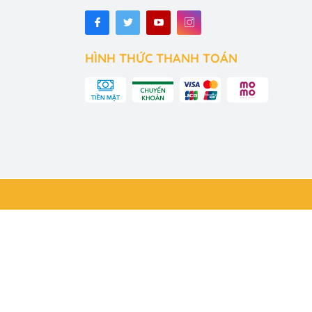
 không chứa 
Các loại sơn 
HÌNH THỨC THANH TOÁN