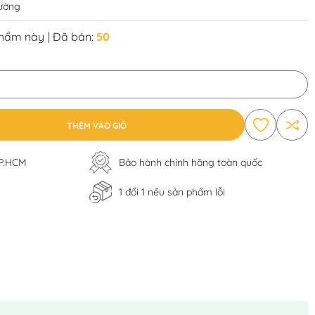
rường
phẩm này
| Đã bán:
50
THÊM VÀO GIỎ
TP.HCM
Bảo hành chính hãng toàn quốc
1 đổi 1 nếu sản phẩm lỗi