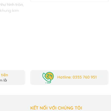
hư hình tròn, 
 khung kim 
 bút sau này. 
g kiểm soát 
tiền
ếp các hạt 
Hotline: 0355 760 951
 lỗi
án đoán và 
KẾT NỐI VỚI CHÚNG TÔI