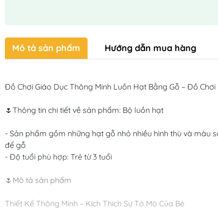
Mô tả sản phẩm
Hướng dẫn mua hàng
Đồ Chơi Giáo Dục Thông Minh Luồn Hạt Bằng Gỗ – Đồ Chơi Mo
🌷Thông tin chi tiết về sản phẩm: Bộ luồn hạt

- Sản phẩm gồm những hạt gỗ nhỏ nhiều hình thù và màu sắ
đế gỗ

- Độ tuổi phù hợp: Trẻ từ 3 tuổi

🌷Mô tả sản phẩm

Thiết Kế Thông Minh – Kích Thích Sự Tò Mò Của Bé
