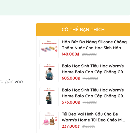
CÓ THỂ BẠN THÍCH
Hộp Bút Đa Năng Silicone Chống
Thấm Nước Cho Học Sinh Hộp
Bút Bền Đẹp, Dễ Vệ Sinh NV-
140.000₫
200.000₫
25017-01 KIMCHI KIDS
Balo Học Sinh Tiểu Học Worm's
Home Balo Cao Cấp Chống Gù
Balo Cho Bé Siêu Nhẹ Chống
605.000₫
1.196.000₫
và gắn vào 
Nước Nhiều Ngăn - KimChi Kids -
S34202
Balo Học Sinh Tiểu Học Worm's
Home Balo Cao Cấp Chống Gù
Balo Cho Bé Siêu Nhẹ Chống
576.000₫
796.000₫
Nước Nhiều Ngăn - KimChi Kids -
S00502
Túi Đeo Vai Hình Gấu Cho Bé
Worm's Home Túi Đeo Chéo Mini
Dễ Thương, Gọn Nhẹ, Tiện Mang
237.000₫
316.000₫
Đi Chơi R137