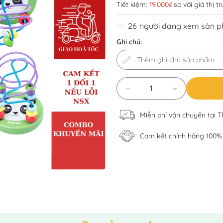
Tiết kiệm:
19.000₫
so với giá thị t
26
người đang xem sản 
Ghi chú:
−
+
Miễn phí vận chuyển tại 
Cam kết chính hãng 100%