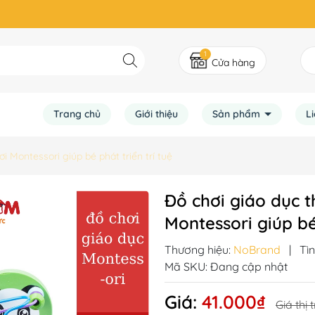
1
Cửa hàng
Trang chủ
Giới thiệu
Sản phẩm
L
 Montessori giúp bé phát triển trí tuệ
Đồ chơi giáo dục t
Montessori giúp bé 
Thương hiệu:
NoBrand
|
Tìn
Mã SKU:
Đang cập nhật
Giá:
41.000₫
Giá thị 