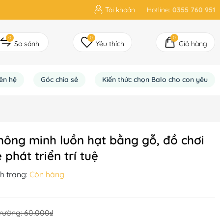
Tài khoản
Hotline:
0355 760 951
0
0
0
So sánh
Yêu thích
Giỏ hàng
iên hệ
Góc chia sẻ
Kiến thức chọn Balo cho con yêu
hông minh luồn hạt bằng gỗ, đồ chơi
phát triển trí tuệ
h trạng:
Còn hàng
trường:
60.000₫