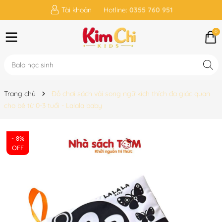
Tài khoản
Hotline:
0355 760 951
0
Trang chủ
Đồ chơi sách vải song ngữ kích thích đa giác quan
cho bé từ 0-3 tuổi - Lalala baby
- 8%
OFF