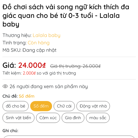
Đồ chơi sách vải song ngữ kích thích đa
giác quan cho bé từ 0-3 tuổi - Lalala
baby
Thương hiệu:
Lalala baby
Tình trạng:
Còn hàng
Mã SKU:
Đang cập nhật
Giá:
24.000₫
Giá thị trường:
26.000₫
Tiết kiệm:
2.000₫
so với giá thị trường
26
người đang xem sản phẩm này
Chủ đề:
Số đếm
đồ cho bé
Số đếm
Chữ cái
Động vật nhà
Sinh vật biển
Cảm xúc
Gia đình
màu sắc
Ghi chú: