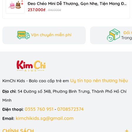
Đeo Chéo Mini Dễ Thương, Gọn Nhẹ, Tiện Mang Đi
Chơi R137
237.000₫
316.000₫
Đổi 
Vận chuyển miễn phí
Trong
Uy tín tạo nên thương hiệu
KimChi Kids - Balo cao cấp trẻ em
Địa chỉ:
54 Đường số 34B, Phường Bình Trưng, Thành Phố Hồ Chí
Minh
0355 760 951
0708572374
Điện thoại:
-
kimchikids.sg@gmail.com
Email:
CHÍNH SÁCH