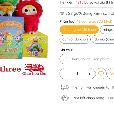
Tiết kiệm:
181.315₫
so với giá thị t
26
người đang xem sản 
Phân loại:
12 con giáp (đã khui)
12 con giáp (đã khui)
mingo 
dumia (đã khui)
dumia (chưa
Ghi chú:
−
+
Miễn phí vận chuyển tại 
Cam kết chính hãng 100%