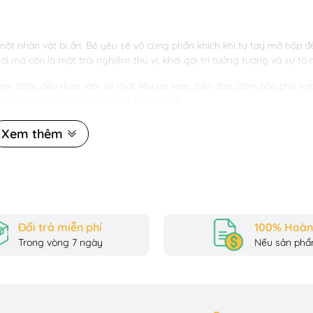
một nhân vật bí ẩn. Bé yêu sẽ vô cùng phấn khích khi tự tay mở hộp 
mà còn là một trải nghiệm thú vị, khơi gợi trí tưởng tượng và sự tò 
hree 100% đều được làm từ chất liệu an toàn, bền đẹp, đảm bảo phù hợ
 thập trọn bộ và không ngừng khám phá.
Xem thêm
n phẩm được sản xuất từ nguyên liệu an toàn tuyệt đối, không chứa c
trội, Baby Three rẻ lại có mức giá rất phải chăng, phù hợp với túi tiề
huynh tin tưởng và lựa chọn cho con yêu.
Đổi trả miễn phí
100% Hoàn 
é phát triển tư duy và trí tưởng tượng. Mỗi nhân vật trong hộp đều có
Trong vòng 7 ngày
Nếu sản phẩm
nhân vật. Bé cũng có thể tự nghĩ ra những câu chuyện thú vị xoay qua