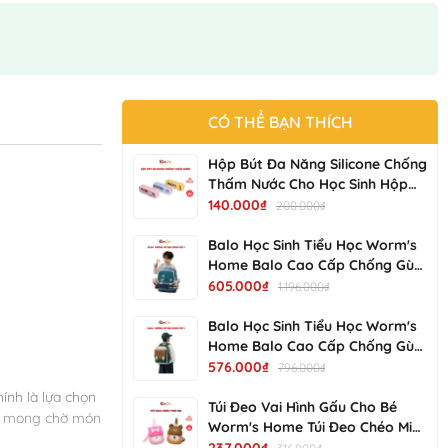
CÓ THỂ BẠN THÍCH
Hộp Bút Đa Năng Silicone Chống
Thấm Nước Cho Học Sinh Hộp
Bút Bền Đẹp, Dễ Vệ Sinh NV-
140.000₫
200.000₫
25017-01 KIMCHI KIDS
Balo Học Sinh Tiểu Học Worm's
Home Balo Cao Cấp Chống Gù
Balo Cho Bé Siêu Nhẹ Chống
605.000₫
1.196.000₫
Nước Nhiều Ngăn - KimChi Kids -
S34202
Balo Học Sinh Tiểu Học Worm's
Home Balo Cao Cấp Chống Gù
Balo Cho Bé Siêu Nhẹ Chống
576.000₫
796.000₫
Nước Nhiều Ngăn - KimChi Kids -
ính là lựa chọn
S00502
Túi Đeo Vai Hình Gấu Cho Bé
hộp mong chờ món
Worm's Home Túi Đeo Chéo Mini
Dễ Thương, Gọn Nhẹ, Tiện Mang