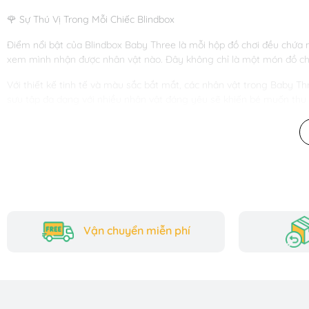
🌹 Sự Thú Vị Trong Mỗi Chiếc Blindbox
Điểm nổi bật của Blindbox Baby Three là mỗi hộp đồ chơi đều chứa 
xem mình nhận được nhân vật nào. Đây không chỉ là một món đồ chơi 
Với thiết kế tinh tế và màu sắc bắt mắt, các nhân vật trong Baby T
sưu tập đa dạng với nhiều nhân vật đáng yêu sẽ khiến bé muốn thu
🌹 Chất Lượng Đáng Tin Cậy, Giá Cả Hợp Lý
Một điểm mạnh của Baby Three 100% chính là chất lượng cao cấp. Sả
đảm bảo an toàn khi bé chơi. Bên cạnh đó, dù sở hữu chất lượng vượt 
đình. Đây chính là lý do vì sao món đồ chơi này được nhiều bậc phụ 
🌹 Giúp Bé Phát Triển Tư Duy Và Sáng Tạo
Vận chuyển miễn phí
Không chỉ mang tính giải trí, đồ chơi Blindbox Baby Three còn giúp b
riêng, giúp bé nhận biết hình dạng, màu sắc và cách phân biệt các 
của mình, từ đó khơi gợi khả năng sáng tạo và học hỏi.
🌹 Sự Lựa Chọn Hoàn Hảo Cho Bé