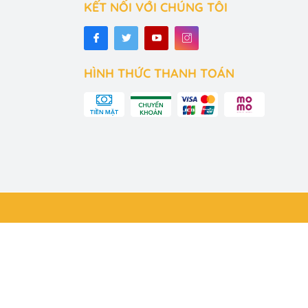
iệt như sinh
KẾT NỐI VỚI CHÚNG TÔI
 đồ chơi yêu
ón đồ chơi được
HÌNH THỨC THANH TOÁN
ythreechonmau#babythree100#babythreefull#babythreemacron#ba