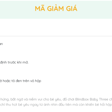
MÃ GIẢM GIÁ
ản
định trước khi mở.
 hoặc tô đen trên vỏ hộp
ng, bất ngờ và niềm vui cho bé yêu, đồ chơi Blindbox Baby Three ch
 chỉ thu hút bé yêu ngay từ ánh nhìn đầu tiên mà còn khiến bé hồi 