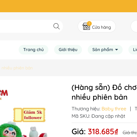
1
Cửa hàng
Trang chủ
Giới thiệu
Sản phẩm
L
 nhiều phiên bản
(Hàng sẵn) Đồ chơ
nhiều phiên bản
Thương hiệu:
Baby three
|
T
Mã SKU:
Đang cập nhật
Giá:
318.685₫
Giá th