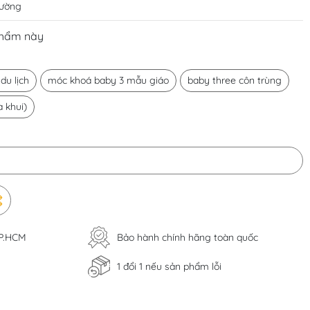
rường
phẩm này
du lịch
móc khoá baby 3 mẫu giáo
baby three côn trùng
 khui)
TP.HCM
Bảo hành chính hãng toàn quốc
1 đổi 1 nếu sản phẩm lỗi