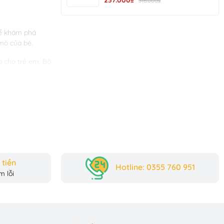
237.000₫
316.000₫
Đi Chơi R137
để khám phá
mò của bé.
p cho trẻ em. Bộ
hất độc hại,
n của mọi gia
tiền
Hotline: 0355 760 951
 nét đặc trưng
 lỗi
nh các nhân vật