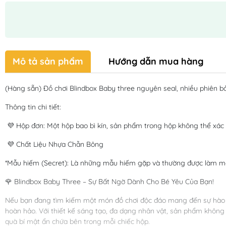
Mô tả sản phẩm
Hướng dẫn mua hàng
(Hàng sẵn) Đồ chơi Blindbox Baby three nguyên seal, nhiều phiên b
Thông tin chi tiết:
💜 Hộp đơn: Một hộp bao bì kín, sản phẩm trong hộp không thể xác 
💜 Chất Liệu Nhựa Chằn Bông
*Mẫu hiếm (Secret): Là những mẫu hiếm gặp và thường được làm mờ
🌹 Blindbox Baby Three – Sự Bất Ngờ Dành Cho Bé Yêu Của Bạn!
Nếu bạn đang tìm kiếm một món đồ chơi độc đáo mang đến sự hào hứ
hoàn hảo. Với thiết kế sáng tạo, đa dạng nhân vật, sản phẩm không
quà bí mật ẩn chứa bên trong mỗi chiếc hộp.