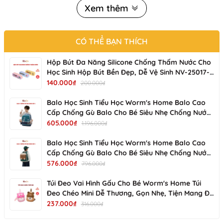
Xem thêm
với trẻ em. Mỗi chiếc lục lạc vải được thiết kế với 
hình dạng con vật đa dạng và sống động, bao 
CÓ THỂ BẠN THÍCH
Hộp Bút Đa Năng Silicone Chống Thấm Nước Cho
gồm cả sư tử, bò, voi, thỏ và ếch. Bé có thể kéo, 
Học Sinh Hộp Bút Bền Đẹp, Dễ Vệ Sinh NV-25017-
01 KIMCHI KIDS
140.000₫
200.000₫
lắc, và quay chiếc lục lạc để tạo ra âm thanh vui 
Balo Học Sinh Tiểu Học Worm's Home Balo Cao
Cấp Chống Gù Balo Cho Bé Siêu Nhẹ Chống Nước
Nhiều Ngăn - KimChi Kids -S34202
605.000₫
nhộn và thú vị. 
1.196.000₫
Balo Học Sinh Tiểu Học Worm's Home Balo Cao
Cấp Chống Gù Balo Cho Bé Siêu Nhẹ Chống Nước
Đây là một sản phẩm tiện ích để đưa bé đi du lịch 
Nhiều Ngăn - KimChi Kids - S00502
576.000₫
796.000₫
hoặc ra ngoài vì nhỏ gọn và dễ dàng cầm theo. 
Túi Đeo Vai Hình Gấu Cho Bé Worm's Home Túi
Đeo Chéo Mini Dễ Thương, Gọn Nhẹ, Tiện Mang Đi
Chơi R137
237.000₫
316.000₫
Lục lạc vải Pipo vừa là một đồ chơi vui nhộn, vừa 