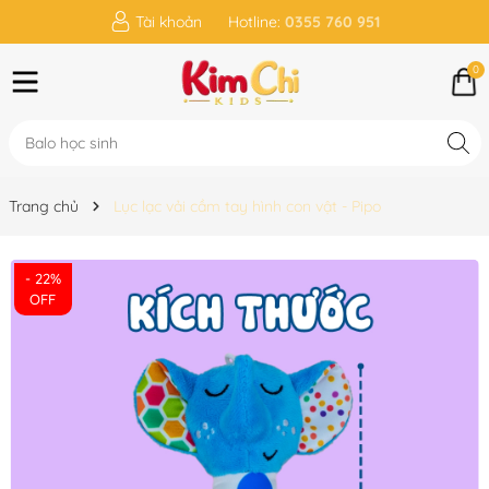
Tài khoản
Hotline:
0355 760 951
0
Trang chủ
Lục lạc vải cầm tay hình con vật - Pipo
- 22%
OFF