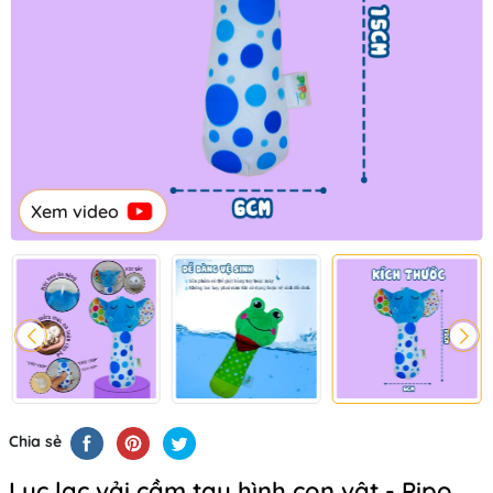
Xem video
Chia sẻ
Lục lạc vải cầm tay hình con vật - Pipo