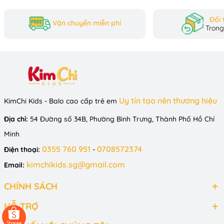
giúp bé phát triển khả năng vận động và cảm 
Đổi 
Vận chuyển miễn phí
Trong
nhận được nhịp điệu của âm nhạc. 
Uy tín tạo nên thương hiệu
KimChi Kids - Balo cao cấp trẻ em
Địa chỉ:
54 Đường số 34B, Phường Bình Trưng, Thành Phố Hồ Chí
Minh
0355 760 951
0708572374
Điện thoại:
-
kimchikids.sg@gmail.com
Email:
CHÍNH SÁCH
HỖ TRỢ