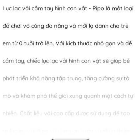
Lục lạc vải cầm tay hình con vật - Pipo là một loại 
đồ chơi vô cùng đa năng và mới lạ dành cho trẻ 
em từ 0 tuổi trở lên. Với kích thước nhỏ gọn và dễ 
cầm tay, chiếc lục lạc vải hình con vật sẽ giúp bé 
phát triển khả năng tập trung, tăng cường sự tò 
mò và khám phá thế giới xung quanh một cách tự 
nhiên. Chất liệu vải cao cấp được sử dụng để tạo 
ra lục lạc vải Pipo vô cùng an toàn và thân thiện 