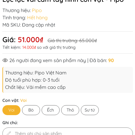
Thương hiệu:
Pipo
Tình trạng:
Hết hàng
Mã SKU:
Đang cập nhật
Giá:
51.000₫
Giá thị trường:
65.000₫
Tiết kiệm:
14.000₫
so với giá thị trường
26
người đang xem sản phẩm này
| Đã bán:
90
Thương hiệu: Pipo Việt Nam
Độ tuổi phù hợp: 0-3 tuổi
Chất liệu: Vải mềm cao cấp
Con vật:
Voi
Voi
Bò
Ếch
Thỏ
Sư từ
Ghi chú: