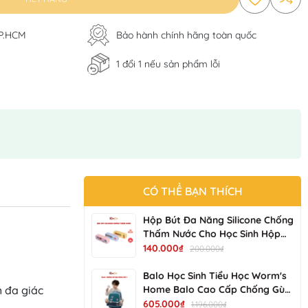
TP.HCM
Bảo hành chính hãng toàn quốc
1 đổi 1 nếu sản phẩm lỗi
CÓ THỂ BẠN THÍCH
Hộp Bút Đa Năng Silicone Chống
Thấm Nước Cho Học Sinh Hộp
Bút Bền Đẹp, Dễ Vệ Sinh NV-
140.000₫
200.000₫
25017-01 KIMCHI KIDS
Balo Học Sinh Tiểu Học Worm's
 đa giác 
Home Balo Cao Cấp Chống Gù
Balo Cho Bé Siêu Nhẹ Chống
605.000₫
1.196.000₫