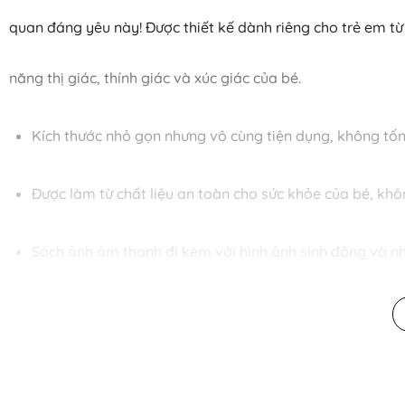
quan đáng yêu này! Được thiết kế dành riêng cho trẻ em từ 
năng thị giác, thính giác và xúc giác của bé.
Kích thước nhỏ gọn nhưng vô cùng tiện dụng, không tốn
Được làm từ chất liệu an toàn cho sức khỏe của bé, khô
Sách ảnh âm thanh đi kèm với hình ảnh sinh động và nhữ
Các tấm ảnh được làm từ chất liệu dày giúp bé phát tr
Lalalook dễ dàng gấp lại và cầm tay, phù hợp để mang theo