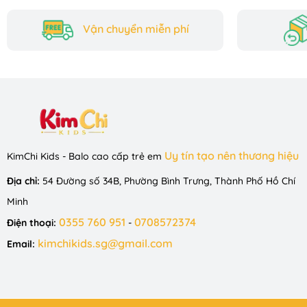
của bạn khám phá thế giới với Lalalook!
Vận chuyển miễn phí
Uy tín tạo nên thương hiệu
KimChi Kids - Balo cao cấp trẻ em
Địa chỉ:
54 Đường số 34B, Phường Bình Trưng, Thành Phố Hồ Chí
Minh
0355 760 951
0708572374
Điện thoại:
-
kimchikids.sg@gmail.com
Email: