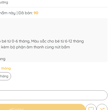
trường
phẩm này
| Đã bán:
90
 bé từ 0-6 tháng, Màu sắc cho bé từ 6-12 tháng
i kèm bộ phận âm thanh cùng nút bấm
áng
6 tháng
 tháng
HẾT HÀNG