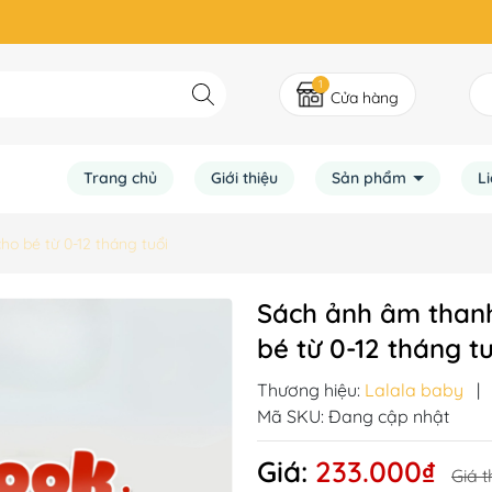
1
Cửa hàng
Trang chủ
Giới thiệu
Sản phẩm
L
ho bé từ 0-12 tháng tuổi
Sách ảnh âm thanh
bé từ 0-12 tháng t
Thương hiệu:
Lalala baby
|
Mã SKU:
Đang cập nhật
Giá:
233.000₫
Giá t