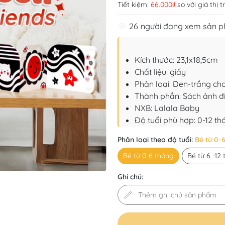
Tiết kiệm:
66.000₫
so với giá thị 
26
người đang xem sản 
Kích thước: 23,1x18,5cm
Chất liệu: giấy
Phân loại: Đen-trắng cho
Thành phần: Sách ảnh đ
NXB: Lalala Baby
Độ tuổi phù hợp: 0-12 th
Phân loại theo độ tuổi:
Bé từ 0-
Bé từ 0-6 tháng
Bé từ 6 -12
Ghi chú: