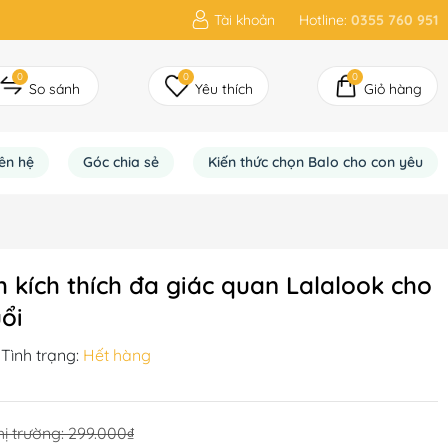
Tài khoản
Hotline:
0355 760 951
0
0
0
So sánh
Yêu thích
Giỏ hàng
iên hệ
Góc chia sẻ
Kiến thức chọn Balo cho con yêu
 kích thích đa giác quan Lalalook cho
uổi
Tình trạng:
Hết hàng
hị trường:
299.000₫