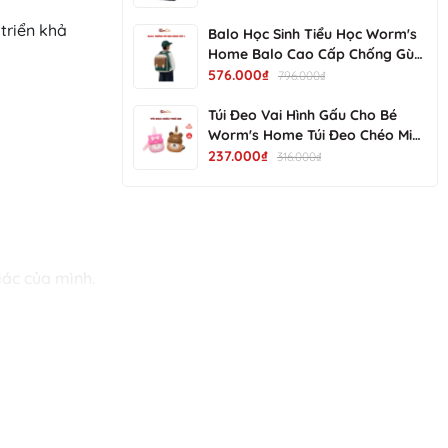
Nước Nhiều Ngăn - KimChi Kids -
triển khả 
S34202
Balo Học Sinh Tiểu Học Worm's
Home Balo Cao Cấp Chống Gù
Balo Cho Bé Siêu Nhẹ Chống
576.000₫
796.000₫
Nước Nhiều Ngăn - KimChi Kids -
S00502
Túi Đeo Vai Hình Gấu Cho Bé
Worm's Home Túi Đeo Chéo Mini
Dễ Thương, Gọn Nhẹ, Tiện Mang
237.000₫
316.000₫
Đi Chơi R137
iác của mình.
cho bé yêu 