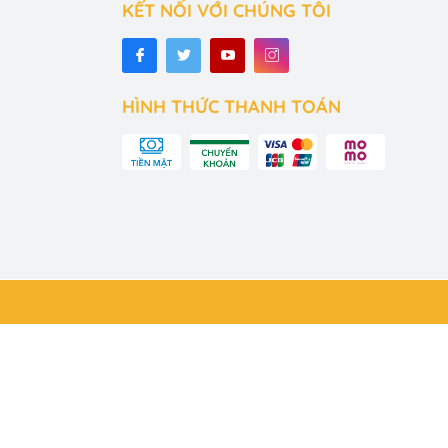
c sẽ kích 
KẾT NỐI VỚI CHÚNG TÔI
ệt không 
HÌNH THỨC THANH TOÁN
nhau trong 
của các nhân 
giúp bé tương 