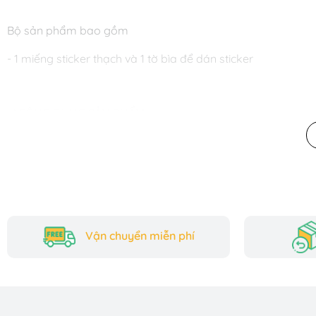
Bộ sản phẩm bao gồm
- 1 miếng sticker thạch và 1 tờ bìa để dán sticker
📌CÔNG DỤNG SẢN PHẨM
1. Phát triển tư duy sáng tạo và khả năng kể chuyện
Quyển sticker Keybaby là một cuốn sách dán hình cho bé với
sắp xếp các hình dán theo ý tưởng riêng. Với các sticker cô
từ đó phát triển trí tưởng tượng và khả năng kể chuyện. Kh
ra dán lại nhiều lần mà không bị rách, tạo điều kiện cho b
Vận chuyển miễn phí
2. Luyện tập sự khéo léo và khả năng tập trung
Sử dụng sách dán hình cho bé như quyển sticker Keybaby là c