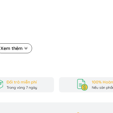
Xem thêm
 thiết kế sinh động, giúp trẻ thỏa sức sáng tạo thông qua việ
ng chúa đa dạng, bé có thể tự mình tạo nên những câu chuyện cổ
ác với các sản phẩm thông thường, hình dán trong quyển sticke
é thử nghiệm nhiều kịch bản khác nhau mà không lo hư hỏng.
Đổi trả miễn phí
100% Hoàn 
Trong vòng 7 ngày
Nếu sản phẩm
ách tuyệt vời để giúp trẻ rèn luyện sự khéo léo trong thao tá