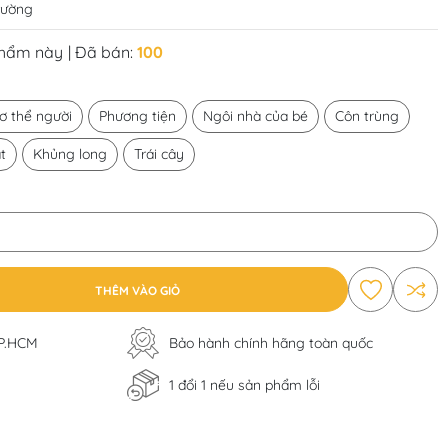
trường
phẩm này
| Đã bán:
100
ơ thể người
Phương tiện
Ngôi nhà của bé
Côn trùng
t
Khủng long
Trái cây
THÊM VÀO GIỎ
TP.HCM
Bảo hành chính hãng toàn quốc
1 đổi 1 nếu sản phẩm lỗi