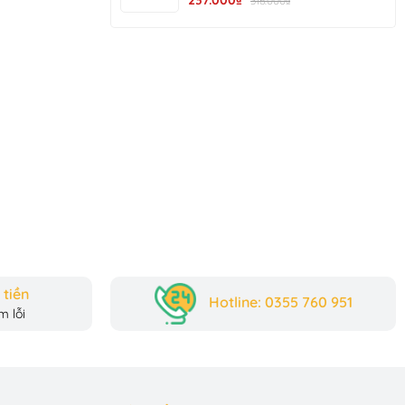
237.000₫
316.000₫
Đi Chơi R137
c chọn và 
 tích thú vị, 
r có thể bóc 
tiền
Hotline: 0355 760 951
 lỗi
c tay. Bé sẽ 