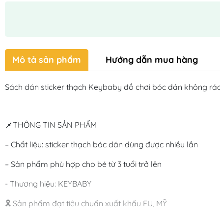
Mô tả sản phẩm
Hướng dẫn mua hàng
Sách dán sticker thạch Keybaby đồ chơi bóc dán không rác
📌THÔNG TIN SẢN PHẨM
– Chất liệu: sticker thạch bóc dán dùng được nhiều lần
– Sản phẩm phù hợp cho bé từ 3 tuổi trở lên
- Thương hiệu: KEYBABY
🎗️ Sản phẩm đạt tiêu chuẩn xuất khẩu EU, MỸ