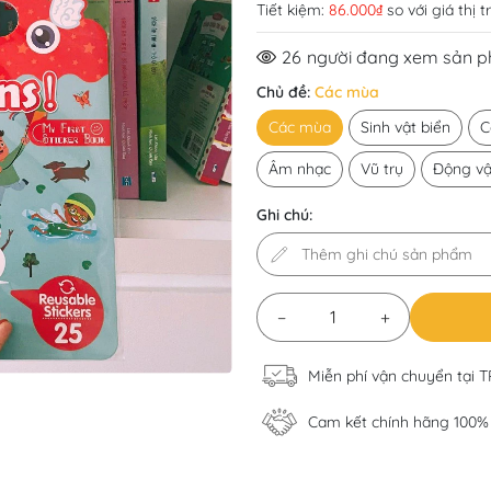
Tiết kiệm:
86.000₫
so với giá thị 
26
người đang xem sản 
Chủ đề:
Các mùa
Các mùa
Sinh vật biển
C
Âm nhạc
Vũ trụ
Động vậ
Ghi chú:
−
+
Miễn phí vận chuyển tại 
Cam kết chính hãng 100%