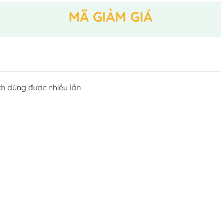
MÃ GIẢM GIÁ
h dùng được nhiều lần