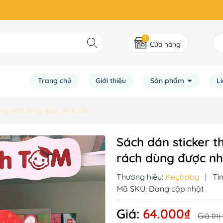
1
Cửa hàng
Trang chủ
Giới thiệu
Sản phẩm
L
ông rách dùng được nhiều lần
Sách dán sticker 
rách dùng được nh
Thương hiệu:
Keybaby
|
Tì
Mã SKU:
Đang cập nhật
Giá:
64.000₫
Giá thị