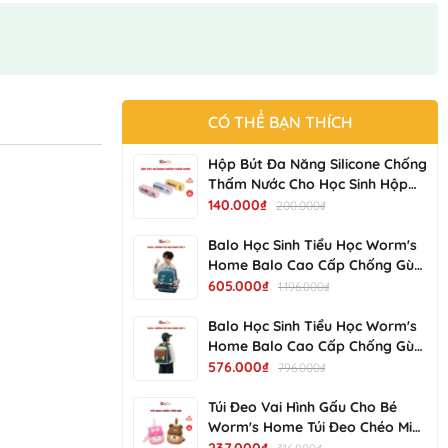
CÓ THỂ BẠN THÍCH
Hộp Bút Đa Năng Silicone Chống
Thấm Nước Cho Học Sinh Hộp
Bút Bền Đẹp, Dễ Vệ Sinh NV-
140.000₫
200.000₫
25017-01 KIMCHI KIDS
Balo Học Sinh Tiểu Học Worm's
Home Balo Cao Cấp Chống Gù
Balo Cho Bé Siêu Nhẹ Chống
605.000₫
1.196.000₫
Nước Nhiều Ngăn - KimChi Kids -
S34202
Balo Học Sinh Tiểu Học Worm's
Home Balo Cao Cấp Chống Gù
Balo Cho Bé Siêu Nhẹ Chống
576.000₫
796.000₫
Nước Nhiều Ngăn - KimChi Kids -
S00502
Túi Đeo Vai Hình Gấu Cho Bé
Worm's Home Túi Đeo Chéo Mini
Dễ Thương, Gọn Nhẹ, Tiện Mang