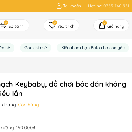
Tài khoản
Hotline:
0355 760 951
0
0
0
So sánh
Yêu thích
Giỏ hàng
iên hệ
Góc chia sẻ
Kiến thức chọn Balo cho con yêu
thạch Keybaby, đồ chơi bóc dán không
iều lần
nh trạng:
Còn hàng
 trường:
150.000₫