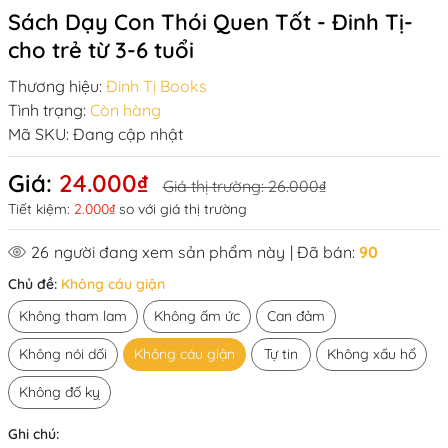
Sách Dạy Con Thói Quen Tốt - Đinh Tị-
cho trẻ từ 3-6 tuổi
Thương hiệu:
Đinh Tị Books
Tình trạng:
Còn hàng
Mã SKU:
Đang cập nhật
Giá:
24.000₫
Giá thị trường:
26.000₫
Tiết kiệm:
2.000₫
so với giá thị trường
26
người đang xem sản phẩm này
| Đã bán:
90
Chủ đề:
Không cáu giận
Không tham lam
Không ấm ức
Can đảm
Không nói dối
Không cáu giận
Tự tin
Không xấu hổ
Không đố kỵ
Ghi chú: