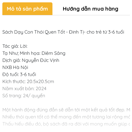
Mô tả sản phẩm
Hướng dẫn mua hàng
Sách Dạy Con Thói Quen Tốt - Đinh Tị- cho trẻ từ 3-6 tuổi

Tác giả: Lời:

Tạ Như; Minh họa: Diêm Sảng

Dịch giả: Nguyễn Đức Vịnh

NXB Hà Nội

Độ tuổi: 3-6 tuổi

Kích thước: 20.5x20.5cm

Năm xuất bản: 2024

Số trang: 24/ quyển

Một hành động đúng đắn sẽ dẫn tới một kết quả tốt đẹp. Mộ
Nhiều thói quen tốt có thể mang đến một tương lai rộng mở.

Thấu hiểu điều đó, bộ sách đã ra đời với mong muốn giúp cá