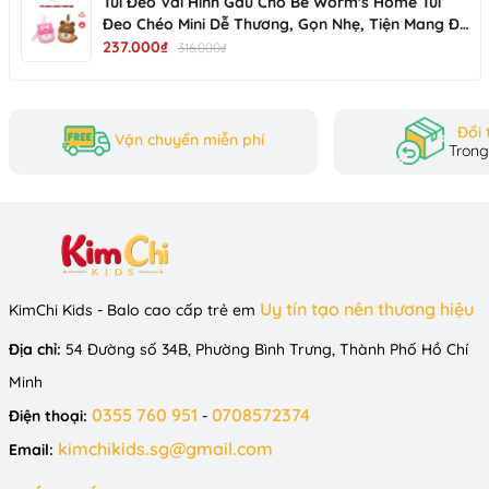
Túi Đeo Vai Hình Gấu Cho Bé Worm's Home Túi
Đeo Chéo Mini Dễ Thương, Gọn Nhẹ, Tiện Mang Đi
Chơi R137
237.000₫
316.000₫
Đổi 
Vận chuyển miễn phí
Trong
Uy tín tạo nên thương hiệu
KimChi Kids - Balo cao cấp trẻ em
Địa chỉ:
54 Đường số 34B, Phường Bình Trưng, Thành Phố Hồ Chí
Minh
0355 760 951
0708572374
Điện thoại:
-
kimchikids.sg@gmail.com
Email: