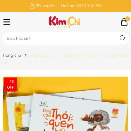
Tài khoản
Hotline:
0355 760 951
0
Trang chủ
Sách Dạy Con Thói Quen Tốt - Đinh Tị- cho trẻ từ 3-6
tuổi
- 8%
OFF